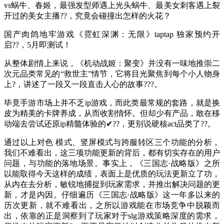
vs蜗牛、春姬，最强发型师遇上光头蜗牛、最美女刺客遇上裂
开过的美女主播??，究竟会碰撞出怎样的火花？
国产肉鸽地牢游戏《霓虹深渊：无限》taptap 独家预约开
启??，5月即测试！
从整体剧情上来说，《机动战姬：聚变》并没有一味地推崇二
次元品类常见的“救世主”情节，它将目光聚焦到每个小人物身
上?，讲述了一段又一段直击人心的故事???。
毕竟手游市场上并不乏ip游戏，而此类最常规的套路，就是换
皮为精美的卡牌养成，从而收割情怀。但却少有产品，敢在移
动端去尝试还原ip精髓体验的✔??，更别说硬核act品类了??。
通过以上对色 模式、竖屏模式与跨服转区三个功能的分析，
我们不难看出，这三项功能更新的背后，都有切实存在的用户
问题，与功能的落地场景。事实上，《三国志·战略版》之所
以能取得今天这样的成绩，表面上是优质的玩法更新立了功，
从内在去分析，敏锐地捕捉到玩家需求，并推出解决问题的更
新，才是内因。仔细遍历《三国志·战略版》这一年多以来的
历次更新，就不难看出，之所以游戏能在市场竞争中脱颖而
出，依靠的正是洞察到了玩家对于slg游戏策略深度的需求，