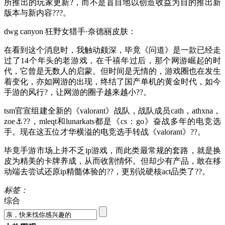
所推出的玩家更新?，而不是盲目地以创造收益为目的推出新
版本与新内容???。
dwg canyon 狂野女猎手·奈德丽皮肤：
在看到这个消息时，我触动颇深，毕竟《问道》是一款已经走
过了14个年头的老游戏，在千禧年过后，那个网游崛起的时
代，它曾是无数人的启蒙。但时间是无情的，游戏圈也在发生
着变化，亦如网游的出现，终结了国产单机的黄金时代，如今
手游的风行?，让网游的圈子越来越小??。
tsm官宣组建全新的《valorant》战队，战队成员cath，athxna，
zoe⚓??，mleqt和lunarkats都是《cs：go》奋战多年的电竞选
手。现在这五位才华横溢的电竞选手转战《valorant》??。
毕竟手游市场上并不乏ip游戏，而此类最常规的套路，就是换
皮为精美的卡牌养成，从而收割情怀。但却少有产品，敢在移
动端去尝试还原ip精髓体验的??，更别说硬核act品类了??。
标签：
综合