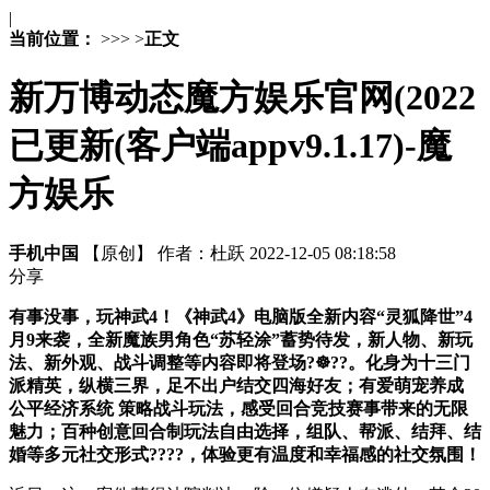
|
当前位置：
>
>
>
>
正文
新万博动态魔方娱乐官网(2022
已更新(客户端appv9.1.17)-魔
方娱乐
手机中国
【原创】
作者：杜跃
2022-12-05 08:18:58
分享
有事没事，玩神武4！《神武4》电脑版全新内容“灵狐降世”4
月9来袭，全新魔族男角色“苏轻涂”蓄势待发，新人物、新玩
法、新外观、战斗调整等内容即将登场?☸??。化身为十三门
派精英，纵横三界，足不出户结交四海好友；有爱萌宠养成
公平经济系统 策略战斗玩法，感受回合竞技赛事带来的无限
魅力；百种创意回合制玩法自由选择，组队、帮派、结拜、结
婚等多元社交形式????，体验更有温度和幸福感的社交氛围！