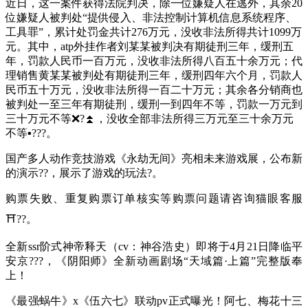
近日，这一案件获得法院判决，除一位嫌疑人在逃外，其余20
位嫌疑人被判处“提供侵入、非法控制计算机信息系统程序、
工具罪”，累计处罚金共计276万元，没收非法所得共计1099万
元。其中，atp外挂作者刘某某被判决有期徒刑三年，缓刑五
年，罚款人民币一百万元，没收非法所得八百五十余万元；代
理销售黄某某被判处有期徒刑三年，缓刑四年六个月，罚款人
民币五十万元，没收非法所得一百二十万元；其余各分销商也
被判处一至三年有期徒刑，缓刑一到四年不等，罚款一万元到
三十万元不等❌?⏫，没收全部非法所得三万元至三十余万元
不等▪???。
国产多人动作竞技游戏《永劫无间》亮相未来游戏展，公布新
的演示??，展示了游戏的玩法?。
购票失败、重复购票订单核实等购票问题请咨询猫眼客服
⛩??。
全新ssr阶式神帝释天（cv：神谷浩史）即将于4月21日降临平
安京???，《阴阳师》全新动画剧场“天域篇·上篇”完整版奉
上！
《最强蜗牛》x《伍六七》联动pv正式曝光！阿七、梅花十三