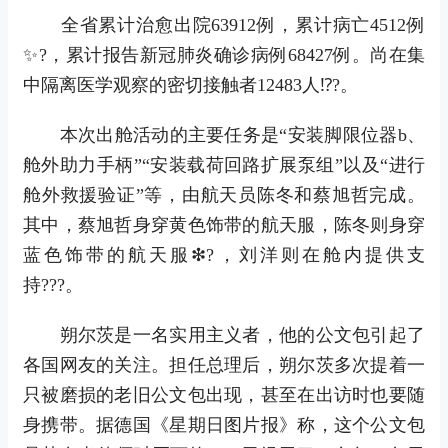
全省累计治愈出院63912例，累计病亡4512例
✨?，累计报告新冠肺炎确诊病例68427例。尚在集
中隔离医学观察的密切接触者12483人⁉?。
本次出舱活动的主要任务是“安装脚限位器b、
舱外助力手柄”“安装载荷回路扩展泵组”以及“进行
舱外救援验证”等，由航天员陈冬和蔡旭哲完成。
其中，蔡旭哲身穿黄色饰带的航天服，陈冬则身穿
蓝色饰带的航天服❇?，刘洋则在舱内提供支
持???。
朔尔茨是一名实用主义者，他的公文包引起了
各国网友的关注。担任总理后，朔尔茨多次提着一
只被磨损的老旧公文包出现，甚至在出访时也要随
身携带。据德国《星期日图片报》称，这个公文包