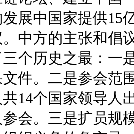
发展中国家提供15
议。中方的主张和倡
了三个历史之最：一
果文件。二是参会范
共14个国家领导人
人参会。三是扩员规