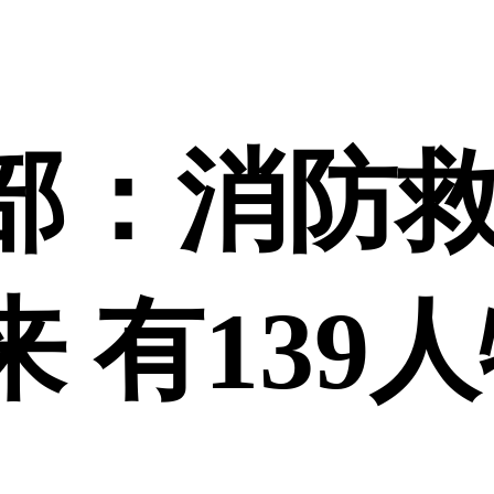
登录
部：消防
 有139