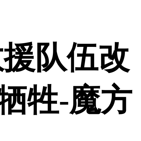
救援队伍改
人牺牲-魔方