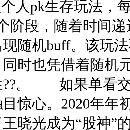
pk生存玩法，每日20
4个阶段，随着时间递
现随机buff。该玩
同时也凭借着随机元
性??。 如果单看
目惊心。2020年年
王晓光成为“股神”