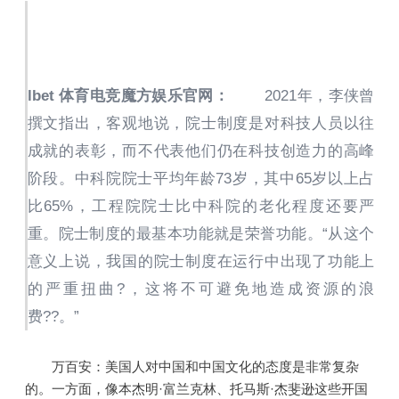
lbet 体育电竞魔方娱乐官网：
2021年，李侠曾
撰文指出，客观地说，院士制度是对科技人员以往
成就的表彰，而不代表他们仍在科技创造力的高峰
阶段。中科院院士平均年龄73岁，其中65岁以上占
比65%，工程院院士比中科院的老化程度还要严
重。院士制度的最基本功能就是荣誉功能。“从这个
意义上说，我国的院士制度在运行中出现了功能上
的严重扭曲?，这将不可避免地造成资源的浪
费??。”
万百安：美国人对中国和中国文化的态度是非常复杂
的。一方面，像本杰明·富兰克林、托马斯·杰斐逊这些开国