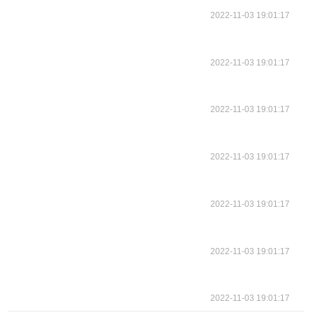
2022-11-03 19:01:17
2022-11-03 19:01:17
2022-11-03 19:01:17
2022-11-03 19:01:17
2022-11-03 19:01:17
2022-11-03 19:01:17
2022-11-03 19:01:17