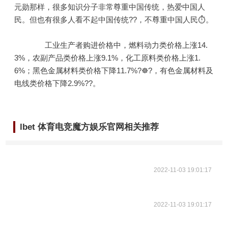
元勋那样，很多知识分子非常尊重中国传统，热爱中国人
民。但也有很多人看不起中国传统??，不尊重中国人民⏱。
工业生产者购进价格中，燃料动力类价格上涨14.
3%，农副产品类价格上涨9.1%，化工原料类价格上涨1.
6%；黑色金属材料类价格下降11.7%?☸?，有色金属材料及
电线类价格下降2.9%??。
lbet 体育电竞魔方娱乐官网相关推荐
2022-11-03 19:01:17
2022-11-03 19:01:17