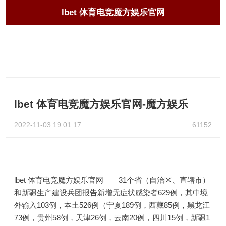
lbet 体育电竞魔方娱乐官网
lbet 体育电竞魔方娱乐官网-魔方娱乐
2022-11-03 19:01:17
61152
lbet 体育电竞魔方娱乐官网 31个省（自治区、直辖市）
和新疆生产建设兵团报告新增无症状感染者629例，其中境
外输入103例，本土526例（宁夏189例，西藏85例，黑龙江
73例，贵州58例，天津26例，云南20例，四川15例，新疆1