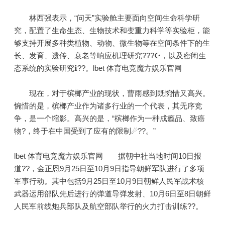
林西强表示，“问天”实验舱主要面向空间生命科学研
究，配置了生命生态、生物技术和变重力科学等实验柜，能
够支持开展多种类植物、动物、微生物等在空间条件下的生
长、发育、遗传、衰老等响应机理研究???☪，以及密闭生
态系统的实验研究ℹ??。lbet 体育电竞魔方娱乐官网
现在，对于槟榔产业的现状，曹雨感到既惋惜又高兴。
惋惜的是，槟榔产业作为诸多行业的一个代表，其无序竞
争，是一个缩影。高兴的是，“槟榔作为一种成瘾品、致癌
物?，终于在中国受到了应有的限制☄??。”
lbet 体育电竞魔方娱乐官网 据朝中社当地时间10日报
道??，金正恩9月25日至10月9日指导朝鲜军队进行了多项
军事行动。其中包括9月25日至10月9日朝鲜人民军战术核
武器运用部队先后进行的弹道导弹发射、10月6日至8日朝鲜
人民军前线炮兵部队及航空部队举行的火力打击训练??。