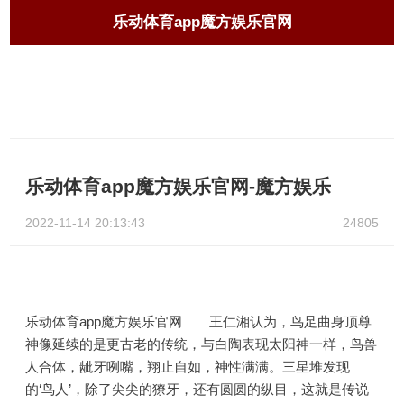
乐动体育app魔方娱乐官网
乐动体育app魔方娱乐官网-魔方娱乐
2022-11-14 20:13:43
24805
乐动体育app魔方娱乐官网 王仁湘认为，鸟足曲身顶尊
神像延续的是更古老的传统，与白陶表现太阳神一样，鸟兽
人合体，龇牙咧嘴，翔止自如，神性满满。三星堆发现
的‘鸟人’，除了尖尖的獠牙，还有圆圆的纵目，这就是传说