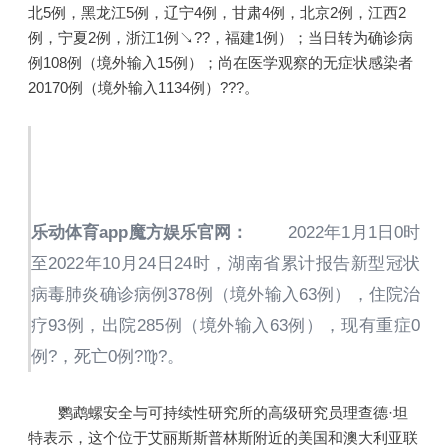
北5例，黑龙江5例，辽宁4例，甘肃4例，北京2例，江西2
例，宁夏2例，浙江1例↘??，福建1例）；当日转为确诊病
例108例（境外输入15例）；尚在医学观察的无症状感染者
20170例（境外输入1134例）???。
乐动体育app魔方娱乐官网：
2022年1月1日0时
至2022年10月24日24时，湖南省累计报告新型冠状
病毒肺炎确诊病例378例（境外输入63例），住院治
疗93例，出院285例（境外输入63例），现有重症0
例?，死亡0例?♍?。
鹦鹉螺安全与可持续性研究所的高级研究员理查德·坦
特表示，这个位于艾丽斯斯普林斯附近的美国和澳大利亚联