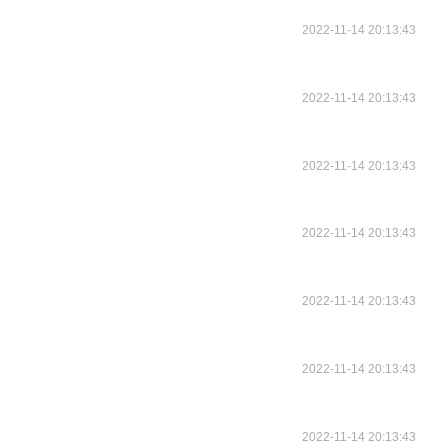
2022-11-14 20:13:43
2022-11-14 20:13:43
2022-11-14 20:13:43
2022-11-14 20:13:43
2022-11-14 20:13:43
2022-11-14 20:13:43
2022-11-14 20:13:43