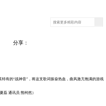
分享：
其特有的“战神音”，将这支歌词振奋热血，曲风激亢饱满的游戏
夏磊
通讯员
熊柯然
）