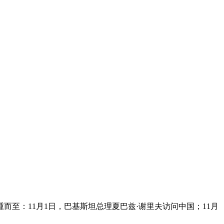
至：11月1日，巴基斯坦总理夏巴兹·谢里夫访问中国；11月