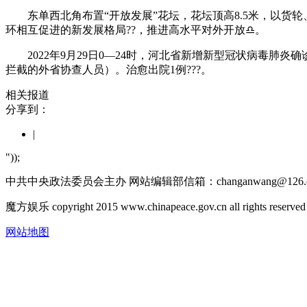
东单西北角布置“开放发展”花坛，花坛顶高8.5米，以货
环相互促进的新发展格局??，推进高水平对外开放♎。
2022年9月29日0—24时，河北省新增新型冠状病毒肺炎
拦截的外省协查人员）。治愈出院1例???。
相关报道
分享到：
|
"));
中共中央政法委员会主办 网站编辑部信箱：
changanwang@126
魔方娱乐 copyright 2015 www.chinapeace.gov.cn all rights 
网站地图