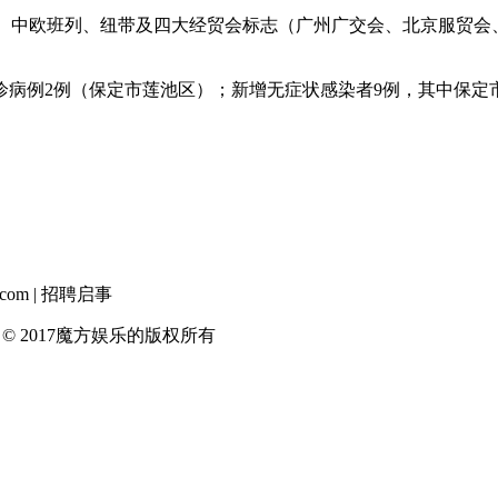
轮、中欧班列、纽带及四大经贸会标志（广州广交会、北京服贸会
确诊病例2例（保定市莲池区）；新增无症状感染者9例，其中保定
.com
| 招聘启事
reserved © 2017魔方娱乐的版权所有