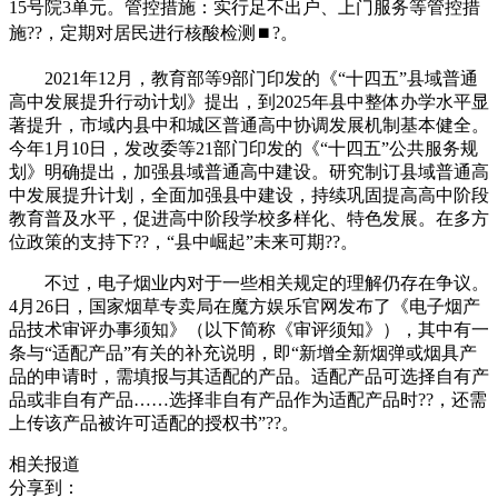
15号院3单元。管控措施：实行足不出户、上门服务等管控措
施??，定期对居民进行核酸检测⏹?。
2021年12月，教育部等9部门印发的《“十四五”县域普通
高中发展提升行动计划》提出，到2025年县中整体办学水平显
著提升，市域内县中和城区普通高中协调发展机制基本健全。
今年1月10日，发改委等21部门印发的《“十四五”公共服务规
划》明确提出，加强县域普通高中建设。研究制订县域普通高
中发展提升计划，全面加强县中建设，持续巩固提高高中阶段
教育普及水平，促进高中阶段学校多样化、特色发展。在多方
位政策的支持下??，“县中崛起”未来可期??。
不过，电子烟业内对于一些相关规定的理解仍存在争议。
4月26日，国家烟草专卖局在魔方娱乐官网发布了《电子烟产
品技术审评办事须知》（以下简称《审评须知》），其中有一
条与“适配产品”有关的补充说明，即“新增全新烟弹或烟具产
品的申请时，需填报与其适配的产品。适配产品可选择自有产
品或非自有产品……选择非自有产品作为适配产品时??，还需
上传该产品被许可适配的授权书”??。
相关报道
分享到：