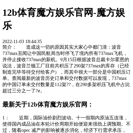
12b体育魔方娱乐官网-魔方娱
乐
2022-11-03 18:44:35
简介： 造成这一切的原因其实大家心中都门清：波音
737max丑闻让中国民航局当时停飞了境内所有737max飞机，
并停止接收737max的新机。9月15日根据波音总裁卡尔霍恩的
说法，波音兰顿工厂目前共积压了290架737max的库存（已经
制造完毕等待交付给客户），而其中很大一部分是中国积压订
单。查阅最新的波音历史订单和交付数据可以发现，737max
的中国订单未交付数量是112架??，在290多架积压飞机中占比
超过三分之一了?✊。
最新关于12b体育魔方娱乐官网：
1： 近期，国际油价剧烈波动。十一假期内原油五连涨，
使得国内成品油在本轮计价周期开始便迎来强劲上调预期。不
过，随着opec 减产的影响被逐步消化，经济下行需求承压，