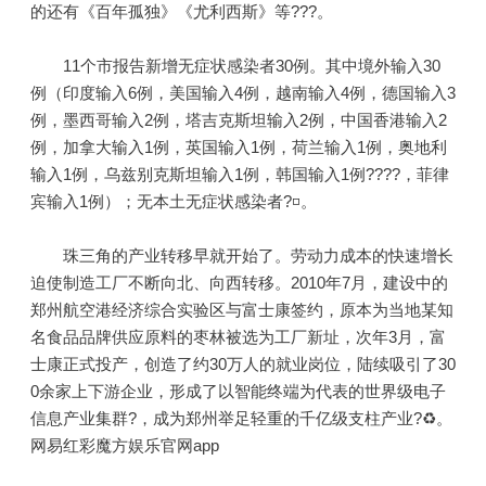
的还有《百年孤独》《尤利西斯》等???。
11个市报告新增无症状感染者30例。其中境外输入30
例（印度输入6例，美国输入4例，越南输入4例，德国输入3
例，墨西哥输入2例，塔吉克斯坦输入2例，中国香港输入2
例，加拿大输入1例，英国输入1例，荷兰输入1例，奥地利
输入1例，乌兹别克斯坦输入1例，韩国输入1例????，菲律
宾输入1例）；无本土无症状感染者?◽。
珠三角的产业转移早就开始了。劳动力成本的快速增长
迫使制造工厂不断向北、向西转移。2010年7月，建设中的
郑州航空港经济综合实验区与富士康签约，原本为当地某知
名食品品牌供应原料的枣林被选为工厂新址，次年3月，富
士康正式投产，创造了约30万人的就业岗位，陆续吸引了30
0余家上下游企业，形成了以智能终端为代表的世界级电子
信息产业集群?，成为郑州举足轻重的千亿级支柱产业?♻。
网易红彩魔方娱乐官网app