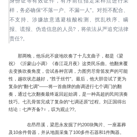
身份证等有效证件，有序前往指定采样点进行采
样，务必确保“不落一户、不漏一人”。对拒不配合、
不支持、涉嫌故意逃避核酸检测、扰乱秩序、瞒
报、谎报、伪造信息的人员?，将依法从严追究法律
责任?。
那两晚，他乐此不疲地吹奏了十几支曲子，都是《梁
祝》《沂蒙山小调》《春江花月夜》这类民乐曲。他翻来覆
去变换吹奏角度，尝试各种宫调，力图穷尽骨笛发声的可能
性，越吹状态越好，“胜于丝竹”。最后，他大胆尝试了更为
复杂的“翻七调”——将一首曲牌的曲调进行七个调门的翻
奏，通过七次翻奏最终返回起始调，是一种高超的民间演奏
技巧。七孔骨笛完成了复杂的“七调还原”过程。刘正国得出
结论：七声齐备?♀，叹为观止??。
在昂昂溪，梁思永发掘了约200块陶片、一座墓葬
及10余件骨器，并从地面采集了100多件石器和1件陶器。