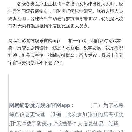
各级各类医疗卫生机构日常接诊发热伴出疹病人时，应
注意询问流行病学史，同时进行病原学筛查。现有入境人员
隔离期间，各地应当主动进行猴痘病毒排查??，特别是入境
前21天内有猴痘疫情报告国旅居史人员☝。
网易红彩魔方娱乐官网app 拍一个戏，咱们就讨论戏本
身，甭管是剧情设计，还是人物塑造、故事发展，我觉得都
能聊，但是我害怕一张嘴就扯概念，画大饼??，最后上升到
宇宙审美我就聊不下去了??。
网易红彩魔方娱乐官网app：
（二）为了核酸
筛查信息更快速、准确，此次参加筛查的居民须使
用“天津数字防疫app”或携带个人信息登记二维码、