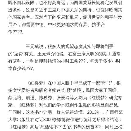
既不自我设限，也不好高骛远，为两国关系长期稳定发展创
造条件，这是习近平主席对中德关系的期待，也值得欧洲其
他国家参考。应对当下的变局和乱局，促进世界的和平与发
展??，都需要中德、中欧更好地求同存异、携手合
作????。
王元斌说，很多人的观望态度其实与即将到手
的“返费”有关。王元斌介绍说，在富士康入职的短期工通常
有两种，一种是即时结清的小时工㊙???，每天干多少小时
拿多少钱???。
《红楼梦》在中国人眼中早已成了一部“奇书”，很
多文学爱好者和研究者痴迷“红楼”梦境，民国大家王国维、
蔡元培、胡适、陈独秀、张爱玲等人均为《红楼梦》研究专
家，《红楼梦》对他们的学术或创作生涯的影响显而易见。
但同时，这本书也让另一群人觉得难懂。2013年，广西师范
大学出版社在对近3000条微博微信进行统计之后得出结论：
《红楼梦》高居“死活读不下去”的书单的榜首☀?，同时上榜