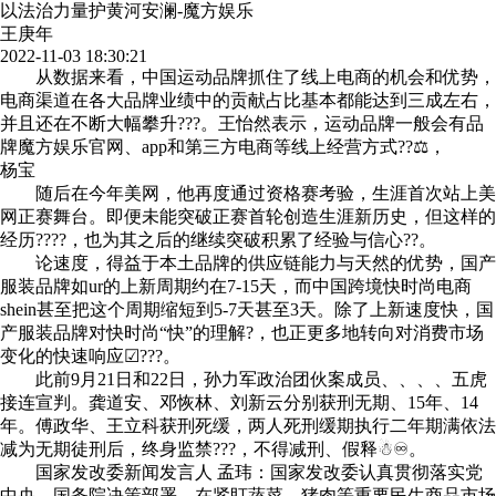
以法治力量护黄河安澜-魔方娱乐
王庚年
2022-11-03 18:30:21
从数据来看，中国运动品牌抓住了线上电商的机会和优势，
电商渠道在各大品牌业绩中的贡献占比基本都能达到三成左右，
并且还在不断大幅攀升???。王怡然表示，运动品牌一般会有品
牌魔方娱乐官网、app和第三方电商等线上经营方式??⚖，
杨宝
随后在今年美网，他再度通过资格赛考验，生涯首次站上美
网正赛舞台。即便未能突破正赛首轮创造生涯新历史，但这样的
经历????，也为其之后的继续突破积累了经验与信心??。
论速度，得益于本土品牌的供应链能力与天然的优势，国产
服装品牌如ur的上新周期约在7-15天，而中国跨境快时尚电商
shein甚至把这个周期缩短到5-7天甚至3天。除了上新速度快，国
产服装品牌对快时尚“快”的理解?，也正更多地转向对消费市场
变化的快速响应☑???。
此前9月21日和22日，孙力军政治团伙案成员、、、、五虎
接连宣判。龚道安、邓恢林、刘新云分别获刑无期、15年、14
年。傅政华、王立科获刑死缓，两人死刑缓期执行二年期满依法
减为无期徒刑后，终身监禁???，不得减刑、假释☃♾。
国家发改委新闻发言人 孟玮：
国家发改委认真贯彻落实党
中央、国务院决策部署，在紧盯蔬菜、猪肉等重要民生商品市场