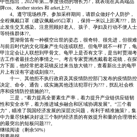
中也指出，2022年第二季度强劲的增长力?，就表现在其高端品
牌cos、&other stories 和 arket上??。
4。遵守现场秩序。参加采样期间，请群众做好个人防护，
全程佩戴口罩（建议佩戴n95口罩），保持一米以上距离???，防
止发生交叉感染。注意照顾好老人、孩子、孕妇及行动不便人士
等特殊群体??。
贾湖骨笛有一种横空出世的姿态，很奇特、很先进，但很难
与前后时代的文化现象产生勾连或联想。但龟甲就不一样了，龟
甲注定会让人联想到甲骨文。龟甲上是否有文字，是当时贾湖考
古工作者最挂念的事情之一。考古专家贾洲杰戴着老花镜，在探
方下面，他经常把老花镜反过来当放大镜??，查看新出土的龟甲
片上有没有字迹或刻痕??。
十一、其他拒不执行政府及其疫情防控部门发布的疫情防控
决定、命令、通告，或实施其他违法犯罪行为???，扰乱社会秩
序和疫情防控措施的??。
三是，“着力提高全要素生产率，着力提升产业链供应链韧
性和安全水平，着力推进城乡融合和区域协调发展”。“三个着
力”，瞄准了我国经济发展的深层次问题，有利于精准施策?，集
中力量尽快解决好这三个制约经济质的有效提升和量的合理增长
的最突出的短板问题???。
继续阅读（剩余
50%
）
我要举报