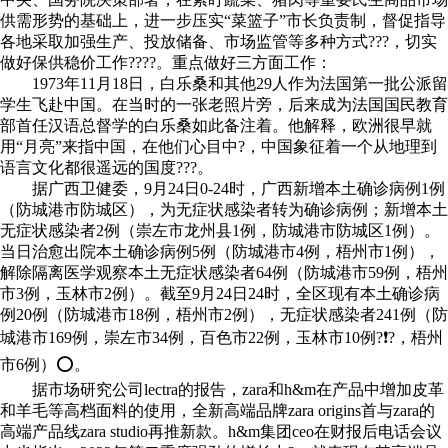
供需形势的基础上，
进一步压实“菜篮子”市长负责制，督促指导
各地采取加强生产、投放储备、市场监管等多种方式???，切实
做好保供稳价工作
????。
重点做好三方面工作：
1973年11月18日，白乐桑和其他29人作为法国第一批公派留
学生飞赴中国。在当时的一张老照片旁，后来成为法国国民教育
部首任汉语总督学的白乐桑如此备注着。他解释，欧洲很早就
用“月亮”来指中国，在他们心目中?，中国象征着一个从地理到
语言文化都很遥远的国度???。
据广西卫健委，9月24日0-24时，广西新增本土确诊病例1例
（防城港市防城区），为无症状感染者转为确诊病例；新增本土
无症状感染者2例（崇左市龙州县1例，防城港市防城区1例）。
当日治愈出院本土确诊病例5例（防城港市4例，梧州市1例），
解除隔离医学观察本土无症状感染者64例（防城港市59例，梧州
市3例，玉林市2例）。截至9月24日24时，全区现有本土确诊病
例20例（防城港市18例，梧州市2例），无症状感染者241例（防
城港市169例，崇左市34例，百色市22例，玉林市10例?❗?，梧州
市6例）⭕。
据市场研究公司lectra的报告，zara和h&m在产品中增加皮革
和羊毛等高档面料的使用，全新高端品牌zara origins首与zara的
高端产品线zara studio再推新款。h&m集团ceo在财报后电话会议