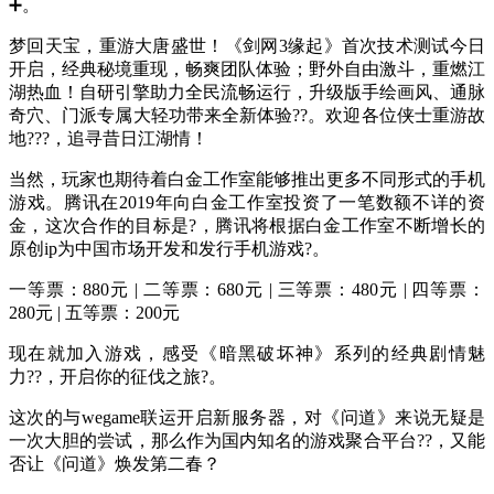
➕。
梦回天宝，重游大唐盛世！《剑网3缘起》首次技术测试今日
开启，经典秘境重现，畅爽团队体验；野外自由激斗，重燃江
湖热血！自研引擎助力全民流畅运行，升级版手绘画风、通脉
奇穴、门派专属大轻功带来全新体验??。欢迎各位侠士重游故
地???，追寻昔日江湖情！
当然，玩家也期待着白金工作室能够推出更多不同形式的手机
游戏。腾讯在2019年向白金工作室投资了一笔数额不详的资
金，这次合作的目标是?，腾讯将根据白金工作室不断增长的
原创ip为中国市场开发和发行手机游戏?。
一等票：880元 | 二等票：680元 | 三等票：480元 | 四等票：
280元 | 五等票：200元
现在就加入游戏，感受《暗黑破坏神》系列的经典剧情魅
力??，开启你的征伐之旅?。
这次的与wegame联运开启新服务器，对《问道》来说无疑是
一次大胆的尝试，那么作为国内知名的游戏聚合平台??，又能
否让《问道》焕发第二春？