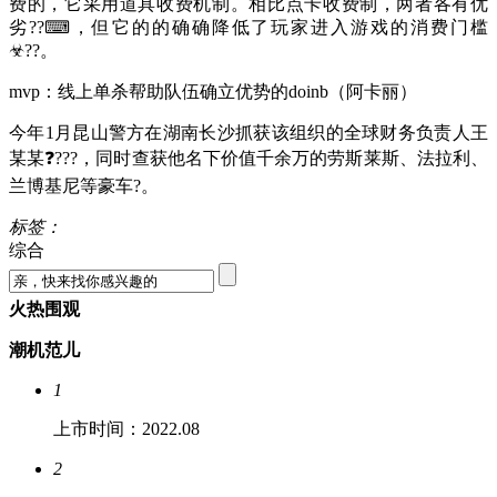
费的，它采用道具收费机制。相比点卡收费制，两者各有优
劣??⌨，但它的的确确降低了玩家进入游戏的消费门槛
☣??。
mvp：线上单杀帮助队伍确立优势的doinb（阿卡丽）
今年1月昆山警方在湖南长沙抓获该组织的全球财务负责人王
某某❓???，同时查获他名下价值千余万的劳斯莱斯、法拉利、
兰博基尼等豪车?。
标签：
综合
火热围观
潮机范儿
1
上市时间：2022.08
2