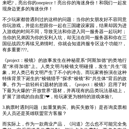
来吧?，亮出你的onepiece！亮出你的海迷身份！和我们一起发
现身边更多的海迷伙伴！
不少玩家都曾遇到过的这样的问题：当你的女朋友好不容同意
你玩游戏，并提出想跟你一起在三国建设家园，结果却因为进
入游戏的时间不同，导致无法和你进入同一服务器一起玩时；
当你的兄弟因为你的安利入坑，却无法在同一服务器和你在三
国征战四方再续兄弟情时。你就会知道跨服专区这个功能??，
有多重要???。
《project：棱镜》的故事发生在神秘星系“阿斯加德”的类地行
星“米得加德”上。人类文明与棱镜文明碰撞，发生“共生”现
象，对人类已有文明产生了不小的冲击。而玩家将扮演在这种
特殊背景下诞生的“棱镜猎手”探求“棱镜”和“共生体”背后的故
事。作为一款轻科幻题材的游戏，《project：棱镜》启用了时
下最为火爆的“开放世界”题材，并再现有的品类玩法基础上，
扩展了游戏的自由度?❤，给玩家更为独特的游戏体验?。
3.购票时遇到问题（如重复购买、购买失败等）是咨询卖票相
关人员还是英雄联盟官方客服？
而实际上，作为一款商业产品，《问道》怎么也不可能完全免