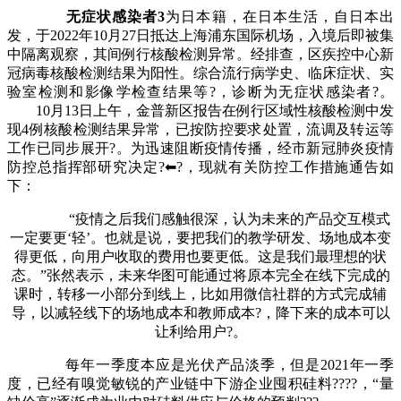
无症状感染者3
为日本籍，在日本生活，自日本出
发，于2022年10月27日抵达上海浦东国际机场，入境后即被集
中隔离观察，其间例行核酸检测异常。经排查，区疾控中心新
冠病毒核酸检测结果为阳性。综合流行病学史、临床症状、实
验室检测和影像学检查结果等?，诊断为无症状感染者?。
10月13日上午，金普新区报告在例行区域性核酸检测中发
现4例核酸检测结果异常，已按防控要求处置，流调及转运等
工作已同步展开?。为迅速阻断疫情传播，经市新冠肺炎疫情
防控总指挥部研究决定?⬅?，现就有关防控工作措施通告如
下：
“疫情之后我们感触很深，认为未来的产品交互模式
一定要更‘轻’。也就是说，要把我们的教学研发、场地成本变
得更低，向用户收取的费用也要更低。这是我们最理想的状
态。”张然表示，未来华图可能通过将原本完全在线下完成的
课时，转移一小部分到线上，比如用微信社群的方式完成辅
导，以减轻线下的场地成本和教师成本?，降下来的成本可以
让利给用户?。
每年一季度本应是光伏产品淡季，但是2021年一季
度，已经有嗅觉敏锐的产业链中下游企业囤积硅料????，“量