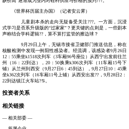
缺价高”逐渐成为业内对硅料供应与价格的预判???。
《世界杯历届主办国》（记者安云霁）
儿童剧本杀的走向无疑备受关注???。一方面，沉浸
式学习是否系升级版的“过家家”？更关键的点则是，一些剧本
声称结合学科逻辑??，算不算打监管的擦边球？
9月29日上午，无锡市接省卫健部门推送信息，称在
核酸检测中发现一例阳性感染者。经流调，该感染者9月26日
12：55乘坐k1518次列车（3车厢96号座位）从西宁出发前往兰
州（16：22到达），20：50换乘k306次列车（11车厢15号下
铺）从兰州到西安（9月27日6：45到达），9月27日10：45乘
坐k362次列车（16车厢11号上铺）从西安出发??，9月28日2：
22到达镇江火车站?♋。
投资者关系
相关链接
— 相关部委 —
— 所属企业 —