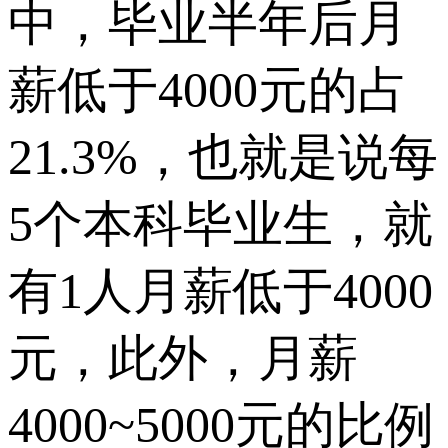
中，毕业半年后月
薪低于4000元的占
21.3%，也就是说每
5个本科毕业生，就
有1人月薪低于4000
元，此外，月薪
4000~5000元的比例