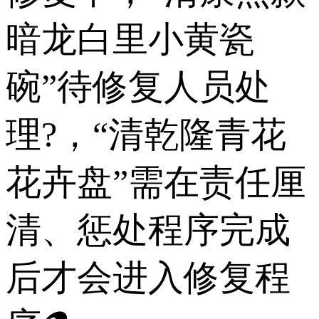
暗龙白里小黄瓷
碗”待修复人员处
理?，“清乾隆青花
花卉盘”需在责任厘
清、惩处程序完成
后才会进入修复程