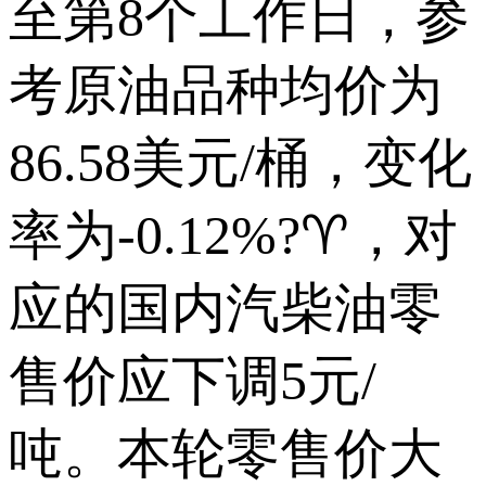
至第8个工作日，参
考原油品种均价为
86.58美元/桶，变化
率为-0.12%?♈，对
应的国内汽柴油零
售价应下调5元/
吨。本轮零售价大