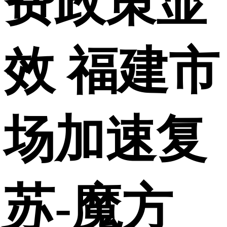
费政策显
效 福建市
场加速复
苏-魔方