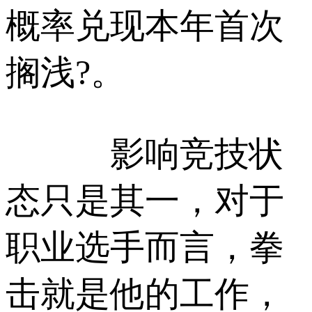
概率兑现本年首次
搁浅?。
影响竞技状
态只是其一，对于
职业选手而言，拳
击就是他的工作，