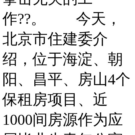
作??。 今天，
北京市住建委介
绍，位于海淀、朝
阳、昌平、房山4个
保租房项目、近
1000间房源作为应