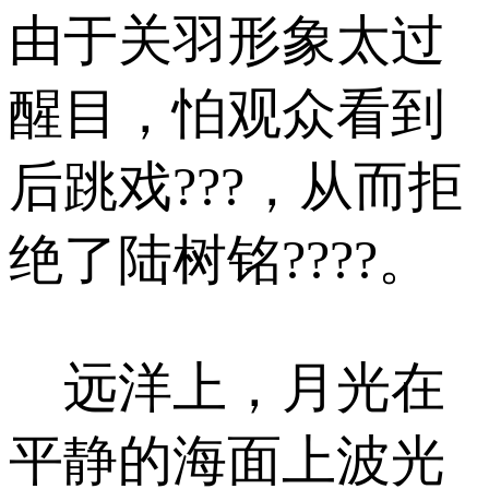
由于关羽形象太过
醒目，怕观众看到
后跳戏???，从而拒
绝了陆树铭????。
远洋上，月光在
平静的海面上波光