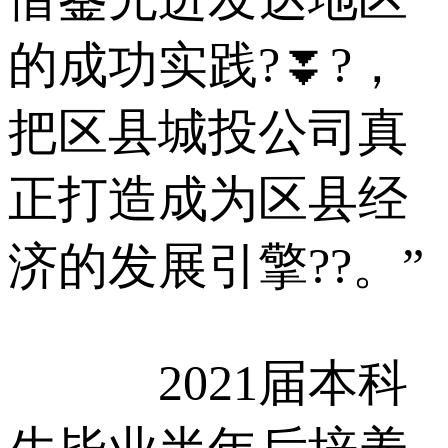
的成功实践?⏬?，
把区县城投公司真
正打造成为区县经
济的发展引擎??。”
2021届本科