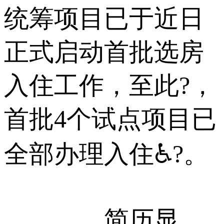
统筹项目已于近日
正式启动首批选房
入住工作，至此?，
首批4个试点项目已
全部办理入住♿?。
简历显