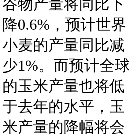
谷物产量将同比下
降0.6%，预计世界
小麦的产量同比减
少1%。而预计全球
的玉米产量也将低
于去年的水平，玉
米产量的降幅将会