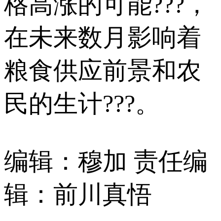
格高涨的可能???，
在未来数月影响着
粮食供应前景和农
民的生计???。
编辑：穆加
责任编
辑：前川真悟