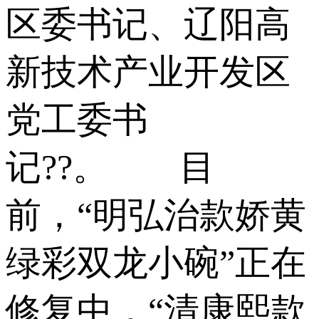
区委书记、辽阳高
新技术产业开发区
党工委书
记??。 目
前，“明弘治款娇黄
绿彩双龙小碗”正在
修复中，“清康熙款