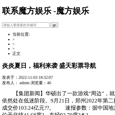
联系魔方娱乐 -魔方娱乐
当前位置:
>
>
>
正文
炎炎夏日，福利来袭 盛天彩票导航
发表于：2022-11-03 18:32:07
发布人： admin 浏览量：46
【集团新闻】华硕出了一款游戏“周边”
依然处在低迷阶段。
9月21日，郑州2022年
成交价103.24亿元??。
速报参数：
据中国地
位于北纬41.68度?，东经92.70度?♨?。