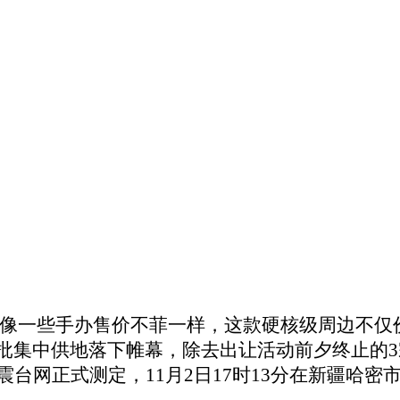
，就像一些手办售价不菲一样，这款硬核级周边
第二批集中供地落下帷幕，除去出让活动前夕终止的
震台网正式测定，11月2日17时13分在新疆哈密