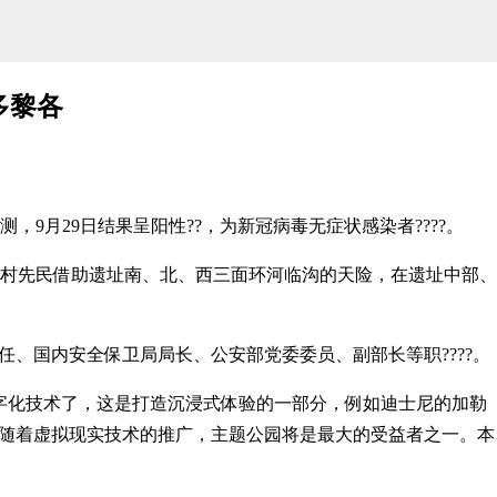
多黎各
9月29日结果呈阳性??，为新冠病毒无症状感染者????。
先民借助遗址南、北、西三面环河临沟的天险，在遗址中部、
国内安全保卫局局长、公安部党委委员、副部长等职????。
化技术了，这是打造沉浸式体验的一部分，例如迪士尼的加勒
，随着虚拟现实技术的推广，主题公园将是最大的受益者之一。本