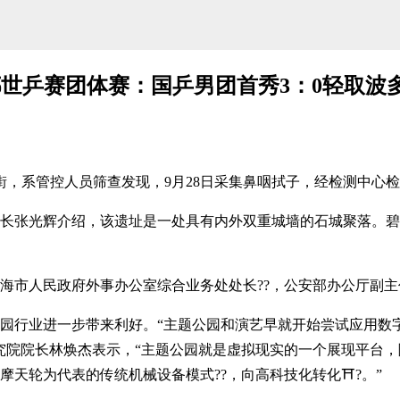
世乒赛团体赛：国乒男团首秀3：0轻取波
，系管控人员筛查发现，9月28日采集鼻咽拭子，经检测中心检测，
光辉介绍，该遗址是一处具有内外双重城墙的石城聚落。碧村
民政府外事办公室综合业务处处长??，公安部办公厅副主任、
业进一步带来利好。“主题公园和演艺早就开始尝试应用数字
究院院长林焕杰表示，“主题公园就是虚拟现实的一个展现平台
天轮为代表的传统机械设备模式??，向高科技化转化⛩?。”