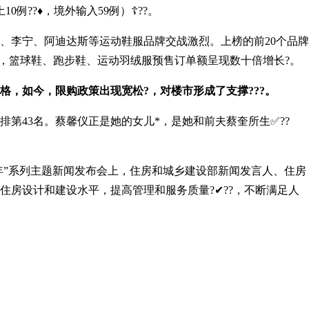
??♦，境外输入59例）☦??。
宁、阿迪达斯等运动鞋服品牌交战激烈。上榜的前20个品牌
⛵，篮球鞋、跑步鞋、运动羽绒服预售订单额呈现数十倍增长?。
，如今，限购政策出现宽松?，对楼市形成了支撑???。
排第43名。蔡馨仪正是她的女儿*，是她和前夫蔡奎所生✅??
年”系列主题新闻发布会上，住房和城乡建设部新闻发言人、住房
房设计和建设水平，提高管理和服务质量?✔??，不断满足人