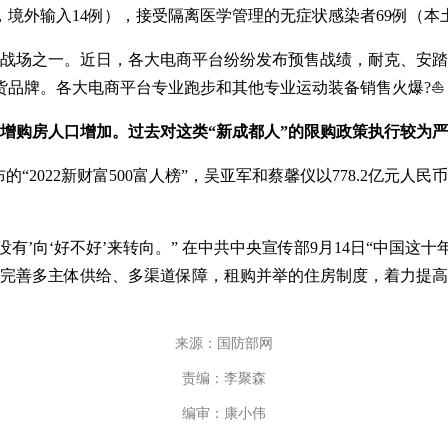
入14例），接受隔离医学管理的无症状感染者69例（本土10例
一。近日，各大电商平台纷纷发布预售战绩，耐克、安踏、李
国货品牌。各大电商平台专业跑步和其他专业运动装备销售火爆?
增购房人口增加。过去对这类“新成都人”的限购政策执行较为严格
22新财富500富人榜”，吴亚军和蔡馨仪以778.2亿元人民币
‘好不好’来转向。” 在中共中央宣传部9月14日“中国这十
完善多主体供给、多渠道保障，租购并举的住房制度，着力提高住
来源：国防部网
责编：李聚森
编审：康小伟