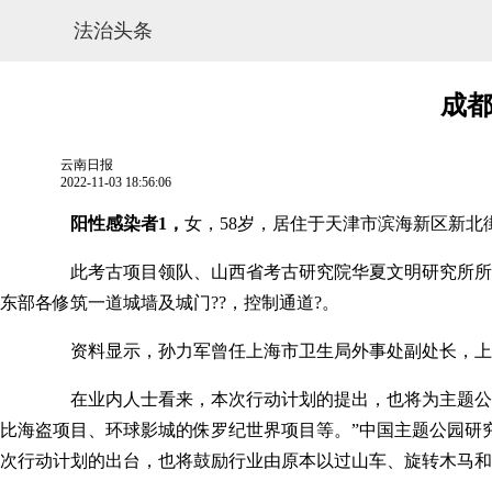
法治头条
成都
云南日报
2022-11-03 18:56:06
阳性感染者1，
女，58岁，居住于天津市滨海新区新北街
此考古项目领队、山西省考古研究院华夏文明研究所所长张
东部各修筑一道城墙及城门??，控制通道?。
网站地图
资料显示，孙力军曾任上海市卫生局外事处副处长，上海市人
在业内人士看来，本次行动计划的提出，也将为主题公园行
比海盗项目、环球影城的侏罗纪世界项目等。”中国主题公园研
次行动计划的出台，也将鼓励行业由原本以过山车、旋转木马和摩