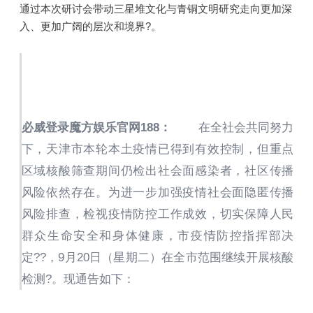
通过本次研讨会带动三星堆文化与青铜文明研究走向更加深
入、更加广阔的层次和境界?。
必威登录魔方娱乐官网188：
在全社会共同努力
下，天津市本轮本土疫情已得到有效控制，但重点
区域核酸筛查期间仍检出社会面感染者，社区传播
风险依然存在。为进一步加强疫情社会面隐匿传播
风险排查，检视疫情防控工作成效，切实保障人民
群众生命安全和身体健康，市疫情防控指挥部决
定??，9月20日（星期二）在全市范围继续开展核酸
检测?。现通告如下：