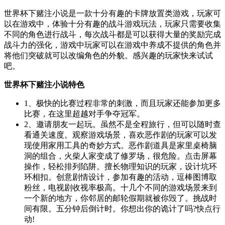
世界杯下赌注小说是一款十分有趣的卡牌放置类游戏，玩家可
以在游戏中，体验十分有趣的战斗游戏玩法，玩家只需要收集
不同的角色进行战斗，每次战斗都是可以获得大量的奖励完成
战斗力的强化，游戏中玩家可以在游戏中养成不提供的角色并
将他们突破就可以改编角色的外貌。感兴趣的玩家快来试试
吧。
世界杯下赌注小说特色
1、极快的比赛过程非常的刺激，而且玩家还能参加更多
比赛，在这里超越对手争夺冠军。
2、邀请朋友一起玩。虽然不是全程旅行，但可以随时查
看通关速度。观察游戏场景，喜欢恶作剧的玩家可以发
现使用家用工具的奇妙方式。恶作剧道具是家里桌椅脑
洞的组合，火柴人家变成了修罗场，很危险。点击屏幕
操作，轻松排列陷阱。擅长物理知识的玩家，设计坑环
环相扣。创意剧情设计，参加有趣的活动，逗棒图博取
粉丝，电视剧收视率极高。十几个不同的游戏场景来到
一个新的地方，你邻居的邮轮假期就被你毁了。挑战时
间有限。五分钟后倒计时。你想出你的诡计了吗?快点行
动!