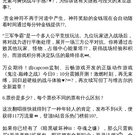
元素与爽快战斗手感?☀?，为你讲述有关拯救与毁灭的末世故
事?。
·赏金神符不再于河道中产生。神符奖励的金钱现在会自动随
着时间通过每分钟金钱提供??。
“三军争霸”是一个多人公平竞技玩法。九位玩家进入战场后，
将对战力进行平衡处理，展开一场三方公平对抗。你将通过击
败其他玩家、怪物，占领中心能量塔??，获得战场经验和积
分。而游戏积分将决定队伍的最终排名⏭。
万众期待！由capcom监制、云畅游戏开发的正版动作游戏
《鬼泣-巅峰之战》今日0：10分震撼开测！激燃时刻，再无束
缚，回归超硬核的战斗体验♥?⚰?，再次续写但丁与维吉尔的
全新篇章！
6.票价是多少?，每个票价不同的票有什么区别 ?
这次翻唱很快就得到了一种年轻人的肯定，发布不到4天，便
获得117万流量⏪，登顶b站音乐热门榜前10?。
如果你已经有了《暗黑破坏神iii：夺魂之镰》，那么只需购