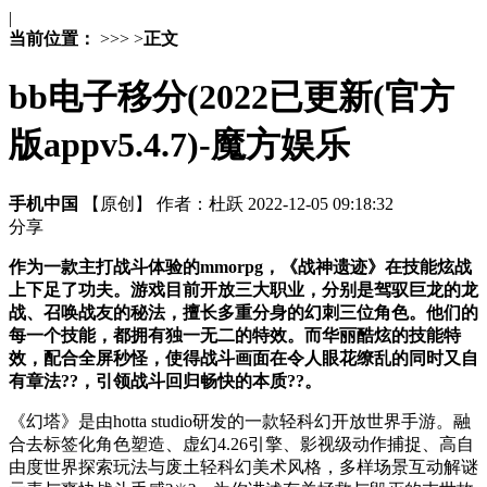
|
当前位置：
>
>
>
>
正文
bb电子移分(2022已更新(官方
版appv5.4.7)-魔方娱乐
手机中国
【原创】
作者：杜跃
2022-12-05 09:18:32
分享
作为一款主打战斗体验的mmorpg，《战神遗迹》在技能炫战
上下足了功夫。游戏目前开放三大职业，分别是驾驭巨龙的龙
战、召唤战友的秘法，擅长多重分身的幻刺三位角色。他们的
每一个技能，都拥有独一无二的特效。而华丽酷炫的技能特
效，配合全屏秒怪，使得战斗画面在令人眼花缭乱的同时又自
有章法??，引领战斗回归畅快的本质??。
《幻塔》是由hotta studio研发的一款轻科幻开放世界手游。融
合去标签化角色塑造、虚幻4.26引擎、影视级动作捕捉、高自
由度世界探索玩法与废土轻科幻美术风格，多样场景互动解谜