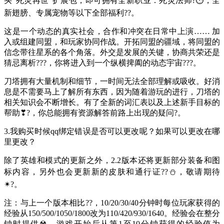
买“死灵再世”扩展包，即可拥有全新职业：死灵法师?⏱，全
新翅膀、专属宠物等以下全部福利??。
这是一个动态的真实社会，合作和冲突在日常中上演…… 加
入或组建同盟，和玩家协同作战。开拓同盟的疆域，将同盟的
信念带往星系的各个角落。外交是发展的关键，协商共荣还是
猜忌离析???，你将进入到一个纵横捭阖的动态宇宙???。
刀塔拥有大量机制和细节，一时间无法全部理解或吸收。好消
息是不需要马上了解所有东西，因为随着游玩的进行，刀塔的
相关知识会不断增长。有了全新的词汇表以及上述新手目标的
帮助❣?，你总能拥有资源解答前路上出现的疑问?。
3.我购买时候qq绑定错误是否可以更改呢？如果可以更改在哪
里更改？
除了英雄和模式的更新之外，2.2版本还将更新部分装备和图
标内容，另外也会更新新的皮肤和通行证??⛄，敬请期待
✴?。
注：与上一个版本相比??，10/20/30/40分钟时每位玩家获得的
经验从150/500/1050/1800改为110/420/930/1640。经验会在整分
钟时提供☢。游戏开始后从第1至10分钟获得的经验值为