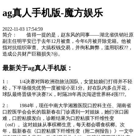
ag真人手机版-魔方娱乐
2022-11-03 17:54:59
简介： 值得一提的是，赵东风的同事——湖北省供销社原
副主任明平安已于去年12月被查，今年6月被开除党籍。他被
指对抗组织审查、大搞权钱交易，并徇私舞弊，滥用职权??，
造成公共财产巨额损失?㊗。
最新关于ag真人手机版：
1： 1/4决赛对阵欧洲劲旅法国队，女篮姑娘们打得并不轻
松，下半场领先优势一度被缩小至1分。好在队内多点开花，
球队最终晋级半决赛?⚔，时隔28年再次闯进世界杯4强???。
2： 1984年，现任中南大学湘雅医院口腔科主任、湖南省
口腔医学会会长的翦新春在门诊遇到一对姐妹，她们张口困
难，口腔粘膜发白，诊断结果为口腔粘膜下纤维性变
（osf）。这对姐妹从事槟榔生意，每天都会嚼食槟榔。次
年，翦新春在《口腔粘膜下纤维性变（附二例报告）》一文中