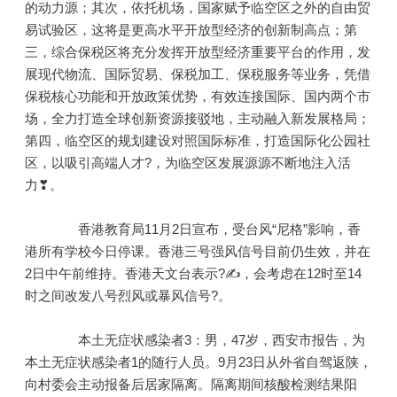
的动力源；其次，依托机场，国家赋予临空区之外的自由贸
易试验区，这将是更高水平开放型经济的创新制高点；第
三，综合保税区将充分发挥开放型经济重要平台的作用，发
展现代物流、国际贸易、保税加工、保税服务等业务，凭借
保税核心功能和开放政策优势，有效连接国际、国内两个市
场，全力打造全球创新资源接驳地，主动融入新发展格局；
第四，临空区的规划建设对照国际标准，打造国际化公园社
区，以吸引高端人才?，为临空区发展源源不断地注入活
力❣。
香港教育局11月2日宣布，受台风“尼格”影响，
香
港所有学校今日停课
。香港三号强风信号目前仍生效，并在
2日中午前维持。香港天文台表示?✍，会考虑在12时至14
时之间改发八号烈风或暴风信号?。
本土无症状感染者3：
男，47岁，西安市报告，为
本土无症状感染者1的随行人员。9月23日从外省自驾返陕，
向村委会主动报备后居家隔离。隔离期间核酸检测结果阳