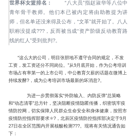
世界杯女篮排名：
“八大员”指赵淑华等八位中
青年骨干教师。他们本已被内定将由助教提为讲
师，但名单还没来得及公布，“文革”就开始了。八人
职称没提成???，反而被当成“资产阶级反动教育路
线的红人”受到批判?。
“这么大的公司，明目张胆地不遵守合同的规定，不发
工资，发工资还分不同岗位。”从9月底开始，作为公考培训
市场占有率第一的上市公司，中公教育欠薪的话题在微博上
持续发酵?，成为公考培训市场最新的坏消息?。
为进一步贯彻落实“外防输入、内防反弹”总策略
和“动态清零”总方针，坚决阻断疫情隐匿传播，织密筑牢疫
情防控网，切实保障人民群众生命安全和身体健康，按照市
疫情防控指挥部要求⚛?，北辰区疫情防控指挥部决定于9月
27日在全区范围内开展核酸检测???。现将有关情况通告如
下：