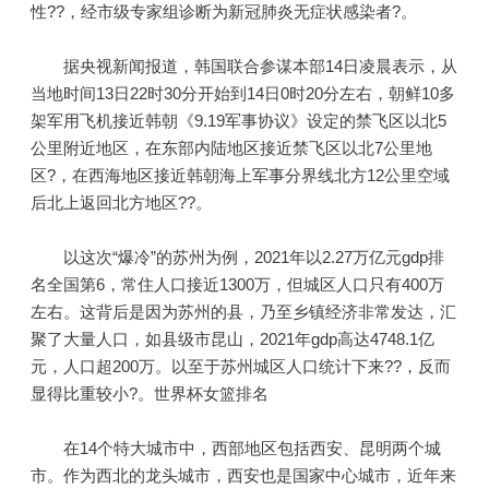
性??，经市级专家组诊断为新冠肺炎无症状感染者?。
据央视新闻报道，韩国联合参谋本部14日凌晨表示，从
当地时间13日22时30分开始到14日0时20分左右，朝鲜10多
架军用飞机接近韩朝《9.19军事协议》设定的禁飞区以北5
公里附近地区，在东部内陆地区接近禁飞区以北7公里地
区?，在西海地区接近韩朝海上军事分界线北方12公里空域
后北上返回北方地区??。
以这次“爆冷”的苏州为例，2021年以2.27万亿元gdp排
名全国第6，常住人口接近1300万，但城区人口只有400万
左右。这背后是因为苏州的县，乃至乡镇经济非常发达，汇
聚了大量人口，如县级市昆山，2021年gdp高达4748.1亿
元，人口超200万。以至于苏州城区人口统计下来??，反而
显得比重较小?。世界杯女篮排名
在14个特大城市中，西部地区包括西安、昆明两个城
市。作为西北的龙头城市，西安也是国家中心城市，近年来