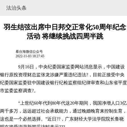
法治头条
羽生结弦出席中日邦交正常化50周年纪念
活动 将继续挑战四周半跳
看台海微信公众号
2022-11-03 18:27:45
9月16日，中央纪委国家监委网站消息显示，中国建设
银行原投资理财总监张龙涉嫌严重违纪违法?，目前正接受中央
纪委国家监委驻中国建设银行纪检监察组纪律审查和山东省平度
网站地图
市监委监察调查?。
“上世纪60年代到80年代这20年期间，我国净增人口3亿
两千多万，远远超过社会承载能力，通过晚婚晚育来控制生育，
这也是一个必然选择。”近日??，广东财经大学法学院院长鲁晓
明在接受澎湃新闻采访时表示???。