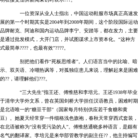
一位资深从业人士指出，中国运动鞋服市场真正高速发
展的第一个时期其实是2004年到2008年期间，这个阶段国际运动
品牌耐克、阿迪和国内运动品牌李宁、安踏等，都在发力，主要
是通过批发模式，大开门店，并试图谋求上市资本化。“这种方
式最简单????，也最有效”????。
别把他们看作“死板思维者”。
人们语言当中的比喻、暗
示、双关语、冷嘲热讽等，对孤独症患儿来说，理解起来是困难
的??，请理解他们???。
“三大先生”指王还、傅惟慈和李培元。王还1938年毕业
于清华大学外文系，曾在英国剑桥大学担任汉语教员，困难时期
是北语唯一的“糖豆干部”（国家每月特别供应若干食糖和黄
豆）。她夏天经常穿一件细格浅色旗袍，春秋天常穿西式套装，
在北语被称为“没有受污染的人”。傅惟慈通晓多种语言，是颇有
名气的翻译家。李培元是来华部管教学的副主任??，他主持编写