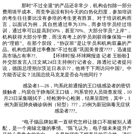
那时“不过全退”的产品还非常少，机构会扣除一部分
费用填平成本。而竞争远没有到今天的白热化烈度，参加培训
的考生往往要比没有参培的考生更有胜算。对于培训机构而
言，以面试为例，其自然通过率为33%，而参培学员经过培
训，通过率可以提高到50%，甚至70%。大部分学员“上岸”，
机构获得大部分学费，而没有考上的学员则获得像保险一样
的“理赔”。在那个阶段，“协议班”是让学员和机构双赢的产
品。机构也因通过率叠加“不过包退”巩固美誉度????，迅速提
高市场占有率??。 【环球时报-环球网报道 记者 王盼盼】
外交部发言人汪文斌24日主持例行记者会。路透社记者提问
说，德国总理朔尔茨近日表示??，他将于下周访问中国?。中
方能否证实？法国总统马克龙是否会与他同行？
感染者1—26，均系此前通报的王口镇感染者的密切
接触者，均居住于静海区王口镇，均系管控人员筛查发现，10
月23日采集咽拭子，经检测中心检测，结果呈阳性，其中，1
例为新冠肺炎确诊病例（轻型）???，25例为新冠病毒无症状
感染者???。
“电子烟品牌如果一直研究怎样让接口不能被别人通
配，是一个南辕北辙的事情。”陈飞认为，电子烟未来提升产