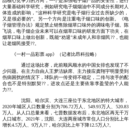
品核心竞争力的方向，一个是加强电子烟产品的安全性，进行
大量基础科学研究，例如研究电子烟烟油中不同成分长期对人
体造成的影响，“这种科学研究是电子烟行业过去所缺少的，
又是很必要的”。另一个方向是注重电子烟口味的创新。《电
子烟管理办法》规定禁止销售除烟草口味外的调味电子烟。陈
飞说，电子烟企业未来可以在烟草口味的研发方面下功夫，在
烟草口味上做出创新，既能“劝退”未成年人和非烟民??，也能
让老烟民接受??。
《一村一品彩票 app》（记者比昂科拉略）
通过这场比赛，此前顺风顺水的中国女排也发现了不
少问题。在主力自由人王梦洁缺席、主力接应龚翔宇明显受到
伤病困扰的情况下，球队的一传变得不稳定，二传与攻手的配
合也不是特别默契??，进攻点还是主要依靠李盈莹的个人能
力??。
沈阳、哈尔滨、大连三座位于东北地区的特大城市，
2020年城区人口数量分别为706.72万人、549.93万人、520.83
万人。从人口总量来看，七普数据发布后，东北地区再无千万
人口城市。2021年，沈阳、大连两座城市常住人口分别比上年
增长4.5万人、9万人??，哈尔滨比上年下降12.5万人?。