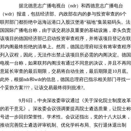
据北德意志广播电视台（ndr）和西德意志广播电台
（wdr）报道，包括经济部、内政部在内的参与投资审查的6个
联邦部门都拒绝中远海运港口入股汉堡港“福地”集装箱码头。法
国国际广播电台称，由于该交易涉及重要的基础设施，牵头负责
该项目的德国经济部已启动投资审查程序，并将该项目登记在联
邦内阁最终拒绝的清单上。然而，德国总理府却没有将审查程序
列入议程，因此，无法作出禁止该项目所必需的内阁决定。德国
电视一台称，如果联邦内阁没有通过不同意的决议，并且不再同
意延长审查的最后期限，交易将自动生效，最后期限是10月底。
此外，根据ndr和wdr的信息，德国总理府已指示相关部门寻找一
个妥协方案???，让该交易最终得到批准?。
9月6日，中央深改委审议通过《关于深化院士制度改革
的若干意见》。深改委会议强调要提高院士遴选质量，让院士称
号进一步回归荣誉性、学术性。会议还指出，党的十八大以来，
推动完善院士遴选评审机制、优化学科布局、实行退休退出制