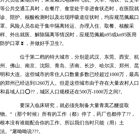
等公共交通工具时，在餐厅、食堂处于非进食状态时，在医院就
诊、陪护、核酸检测时以及出现呼吸道症状时，均应规范佩戴口
罩。风险人员在处于集中隔离转运、办理入住、取餐、核酸采
样、外出就医、解除隔离等情况时，应规范佩戴n95或kn95医用
防护口罩⏬，并做好手卫生?。
位于第二档的特大城市，分别是武汉、东莞、西安、杭
州、佛山、南京、沈阳、青岛、济南、长沙、哈尔滨、郑州、昆
明和大连。这些城市的常住人口数量多数已经超过1000万，最高
的郑州已经达到1260万人。但是这些城市由于存在大量农村人口
和县域人口⭕??，城区人口规模还在500万-1000万之间?。
要深入临床研究，就必须先制备大量青蒿乙醚提取
物。“（那个时候）所有的工作（都）停了，药厂也都停了??，
根本没有谁能配合你的工作。所以我们当时只能（用）土
法。”屠呦呦说???。