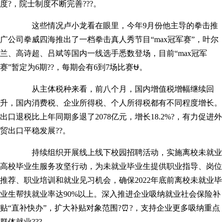
度?，院士制度不断完善???。
这些情况卢小龙看在眼里，今年9月份他主导的拳击推
广公司拳威四海推出了一档拳击真人秀节目“max冠军赛”，叶尔
兰、高诗超、吕斌等国内一线选手悉数登场，目前“max冠军
赛”暂定为6期??，每期会有6到7场比赛⛎。
从主体税种来看，前八个月，国内增值税增幅继续回
升，国内消费税、企业所得税、个人所得税都有不同程度增长。
出口退税比上年同期多退了2078亿元，增长18.2%?，有力促进外
贸出口平稳发展??。
持续组织开展线上线下校园招聘活动，实施离校未就业
高校毕业生服务攻坚行动，为未就业毕业生提供职业指导、岗位
推荐、职业培训和就业见习机会，确保2022年底前离校未就业毕
业生帮扶就业率达90%以上。深入推进企业吸纳就业社会保险补
贴“直补快办”，扩大补贴对象范围?⏰?，支持企业更多吸纳重点
群体就业???。