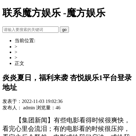
联系魔方娱乐 -魔方娱乐
当前位置:
>
>
>
正文
炎炎夏日，福利来袭 杏悦娱乐1平台登录
地址
发表于：2022-11-03 19:02:36
发布人： admin 浏览量：46
【集团新闻】有些电影看得时候很爽快，
看完心里会流泪；有的电影看的时候很压抑，