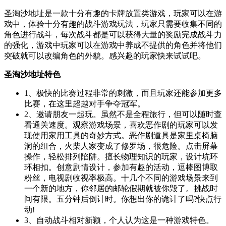
圣淘沙地址是一款十分有趣的卡牌放置类游戏，玩家可以在游
戏中，体验十分有趣的战斗游戏玩法，玩家只需要收集不同的
角色进行战斗，每次战斗都是可以获得大量的奖励完成战斗力
的强化，游戏中玩家可以在游戏中养成不提供的角色并将他们
突破就可以改编角色的外貌。感兴趣的玩家快来试试吧。
圣淘沙地址特色
1、极快的比赛过程非常的刺激，而且玩家还能参加更多
比赛，在这里超越对手争夺冠军。
2、邀请朋友一起玩。虽然不是全程旅行，但可以随时查
看通关速度。观察游戏场景，喜欢恶作剧的玩家可以发
现使用家用工具的奇妙方式。恶作剧道具是家里桌椅脑
洞的组合，火柴人家变成了修罗场，很危险。点击屏幕
操作，轻松排列陷阱。擅长物理知识的玩家，设计坑环
环相扣。创意剧情设计，参加有趣的活动，逗棒图博取
粉丝，电视剧收视率极高。十几个不同的游戏场景来到
一个新的地方，你邻居的邮轮假期就被你毁了。挑战时
间有限。五分钟后倒计时。你想出你的诡计了吗?快点行
动!
3、自动战斗相对新颖，个人认为这是一种游戏特色。