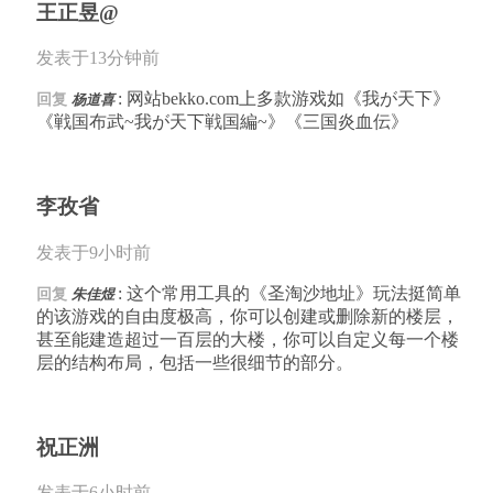
王正昱@
发表于13分钟前
: 网站bekko.com上多款游戏如《我が天下》
回复
杨道喜
《戦国布武~我が天下戦国編~》《三国炎血伝》
李孜省
发表于9小时前
: 这个常用工具的《圣淘沙地址》玩法挺简单
回复
朱佳煜
的该游戏的自由度极高，你可以创建或删除新的楼层，
甚至能建造超过一百层的大楼，你可以自定义每一个楼
层的结构布局，包括一些很细节的部分。
祝正洲
发表于6小时前