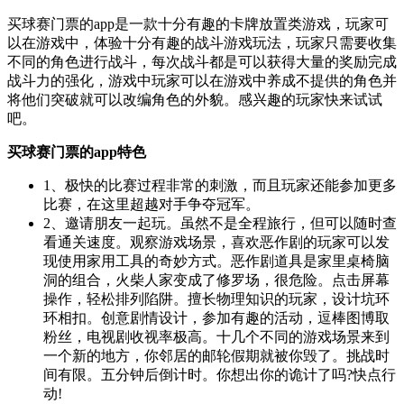
买球赛门票的app是一款十分有趣的卡牌放置类游戏，玩家可
以在游戏中，体验十分有趣的战斗游戏玩法，玩家只需要收集
不同的角色进行战斗，每次战斗都是可以获得大量的奖励完成
战斗力的强化，游戏中玩家可以在游戏中养成不提供的角色并
将他们突破就可以改编角色的外貌。感兴趣的玩家快来试试
吧。
买球赛门票的app特色
1、极快的比赛过程非常的刺激，而且玩家还能参加更多
比赛，在这里超越对手争夺冠军。
2、邀请朋友一起玩。虽然不是全程旅行，但可以随时查
看通关速度。观察游戏场景，喜欢恶作剧的玩家可以发
现使用家用工具的奇妙方式。恶作剧道具是家里桌椅脑
洞的组合，火柴人家变成了修罗场，很危险。点击屏幕
操作，轻松排列陷阱。擅长物理知识的玩家，设计坑环
环相扣。创意剧情设计，参加有趣的活动，逗棒图博取
粉丝，电视剧收视率极高。十几个不同的游戏场景来到
一个新的地方，你邻居的邮轮假期就被你毁了。挑战时
间有限。五分钟后倒计时。你想出你的诡计了吗?快点行
动!