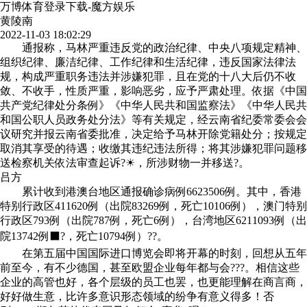
万博体育登录下载-魔方娱乐
黄陵南
2022-11-03 18:02:29
通报称，马林严重违反党的政治纪律、中央八项规定精神、
组织纪律、廉洁纪律、工作纪律和生活纪律，违反国家法律法
规，构成严重职务违法并涉嫌犯罪，且在党的十八大后仍不收
敛、不收手，性质严重，影响恶劣，应予严肃处理。依据《中国
共产党纪律处分条例》《中华人民共和国监察法》《中华人民共
和国公职人员政务处分法》等有关规定，经云南省纪委常委会会
议研究并报云南省委批准，决定给予马林开除党籍处分；按规定
取消其享受的待遇；收缴其违纪违法所得；将其涉嫌犯罪问题移
送检察机关依法审查起诉?☀，所涉财物一并移送?。
吕方
累计收到港澳台地区通报确诊病例
6623506
例。其中，香港
特别行政区
411620
例（出院
83269
例，死亡
10106
例），澳门特别
行政区
793
例（出院
787
例，死亡
6
例），台湾地区
6211093
例（出
院
13742
例⬛?，死亡
10794
例）??。
在第五届中国国际进口博览会即将开幕的时刻，回想从五年
前至今，有不少德国，甚至欧盟企业每年都与会???。相信这些
企业的高管也好，各个层级的员工也罢，也更能理解在商言商，
好好做生意，比许多意识形态领域的纷争有意义得多！否