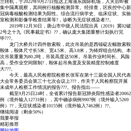
兰转机，于2022年9月27日抵达上海浦东国际机场，入关后即被
集中隔离观察，其间例行核酸检测异常。经排查，区疾控中心新
冠病毒核酸检测结果为阳性。综合流行病学史、临床症状、实验
室检测和影像学检查结果等?，诊断为无症状感染者??。
2019年12月30日，唐山市中级人民法院出具（2019）冀02破
2号之十九《民事裁定书》??，确认庞大集团重整计划执行完
毕???。
龙门大桥共计四件散索鞍，此次吊装的是西锚碇左幅散索鞍
鞍体，鞍体尺寸长5米、宽4.5米、高3.8米，为铸焊组合结构。本
次吊装重量为80.2吨，吊装高度达50米。吊装作业时间长、风险
高，受作业空间限制?，鞍体起吊角度及安装精度控制难度
大???。
今天，最高人民检察院检察长张军在第十三届全国人民代表
大会常务委员会第三十七次会议上???，作关于人民检察院开展
未成年人检察工作情况的报告???。报告指出——
截至9月25日24时，全省累计报告新冠肺炎阳性感染者20062
例（境外输入12731例），其中确诊病例9907例（境外输入5269
例）??，无症状感染者10155例（境外输入7462例）??。
继续阅读（剩余
50%
）
我要举报
精彩推荐
网站地图