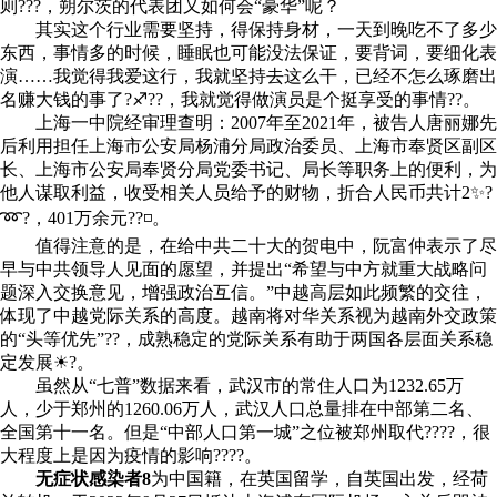
则???，朔尔茨的代表团又如何会“豪华”呢？
其实这个行业需要坚持，得保持身材，一天到晚吃不了多少
东西，事情多的时候，睡眠也可能没法保证，要背词，要细化表
演……我觉得我爱这行，我就坚持去这么干，已经不怎么琢磨出
名赚大钱的事了?♐??，我就觉得做演员是个挺享受的事情??。
上海一中院经审理查明：2007年至2021年，被告人唐丽娜先
后利用担任上海市公安局杨浦分局政治委员、上海市奉贤区副区
长、上海市公安局奉贤分局党委书记、局长等职务上的便利，为
他人谋取利益，收受相关人员给予的财物，折合人民币共计2✨?
➿?，401万余元??◽。
值得注意的是，在给中共二十大的贺电中，阮富仲表示了尽
早与中共领导人见面的愿望，并提出“希望与中方就重大战略问
题深入交换意见，增强政治互信。”中越高层如此频繁的交往，
体现了中越党际关系的高度。越南将对华关系视为越南外交政策
的“头等优先”??，成熟稳定的党际关系有助于两国各层面关系稳
定发展☀?。
虽然从“七普”数据来看，武汉市的常住人口为1232.65万
人，少于郑州的1260.06万人，武汉人口总量排在中部第二名、
全国第十一名。但是“中部人口第一城”之位被郑州取代????，很
大程度上是因为疫情的影响????。
无症状感染者8
为中国籍，在英国留学，自英国出发，经荷