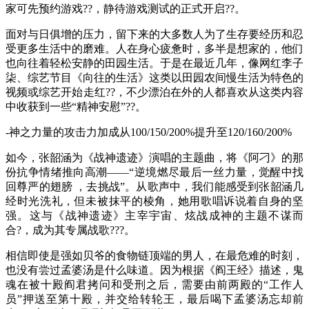
家可先预约游戏??，静待游戏测试的正式开启??。
面对与日俱增的压力，留下来的大多数人为了生存要经历和忍
受更多生活中的磨难。人在身心疲惫时，多半是想家的，他们
也向往着轻松安静的田园生活。于是在最近几年，像网红李子
柒、综艺节目《向往的生活》这类以田园农间慢生活为特色的
视频或综艺开始走红??，不少漂泊在外的人都喜欢从这类内容
中收获到一些“精神安慰”??。
-神之力量的攻击力加成从100/150/200%提升至120/160/200%
如今，张韶涵为《战神遗迹》演唱的主题曲，将《阿刁》的那
份抗争情绪推向高潮——“逆境燃尽最后一丝力量，觉醒中找
回尊严的翅膀 ，去挑战”。从歌声中，我们能感受到张韶涵几
经时光洗礼，但未被抹平的棱角，她用歌唱诉说着自身的坚
强。这与《战神遗迹》主宰宇宙、炫战成神的主题不谋而
合?，成为其专属战歌???。
相信即使是强如贝爷的食物链顶端的男人，在最危难的时刻，
也没有尝过孟婆汤是什么味道。因为根据《阎王经》描述，鬼
魂在被十殿阎君拷问和受刑之后，需要由前两殿的“工作人
员”押送至第十殿，并交给转轮王，最后喝下孟婆汤忘却前