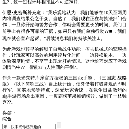
生?，这一过程环环相扣且不可逆?#⤵?。
伊恩•史密斯补充道：“我乐观地认为，我们能够在10天至两周
内将调查结果公之于众。当然了，我们现在正在与执法部门合
作，一旦你开始与警方合作，你就会需要更长的时间。我们目
前手上有很多可靠的证据，如果只有我们单独行动??⏹，我们
现在就会宣布起诉。”后续消息我们将持续关注⚓。
为此游戏也较早的解锁了自动战斗功能，省去机械式的繁琐操
作，让玩家可以高效的利用碎片化时间，一边轻松刷本、一边
体验深度剧情，不至于出现太肝的情况。这也恰巧对应了游戏
剧情当中??，智能ai与人性间的平衡?。
作为一款光荣特库摩官方授权的三国slg手游，《三国志·战略
版》（以下简称三战）自上线开始，便凭借着打破常规的即时
行军、真实地形等特点，深受玩家青睐，在竞争日益激烈的
slg手游市场杀出重围，一度霸榜苹果畅销榜??，做到了一枝独
秀??。
标签：
综合