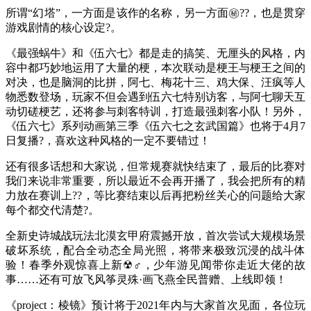
所谓“幻塔”，一方面是该作的名称，另一方面㊙??，也是贯穿
游戏剧情的核心设定?。
《最强蜗牛》和《伍六七》都是走的搞笑、无厘头的风格，内
容中都巧妙地运用了大量的梗，本次联动是梗王与梗王之间的
对决，也是脑洞的比拼，阿七、梅花十三、鸡大保、汪疯等人
物悉数登场，玩家不但会遇到伍六七特别访客，与阿七聊天互
动切磋梗艺，还将参与刺客特训，打造最强刺客小队！另外，
《伍六七》系列动画第三季《伍六七之玄武国篇》也将于4月7
日复播?，喜欢这种风格的一定不要错过！
还有很多话想和大家说，但常规赛就快结束了，最后的比赛对
我们来说非常重要，所以最近不会再开播了，我会把所有的精
力放在赛训上??，等比赛结束以后再把粉丝关心的问题给大家
每个都交代清楚?。
全新史诗城战玩法北漠玄甲府震撼开放，首次尝试大规模场景
破坏系统，配合全动态全局光照，将带来极致沉浸的战斗体
验！春季外观惊喜上新☢♂，少年游见闻带你走近大佬的故
事……还有可放飞风筝灵殊·画飞燕全民普赠、上线即领！
《project：棱镜》预计将于2021年内与大家首次见面，各位玩