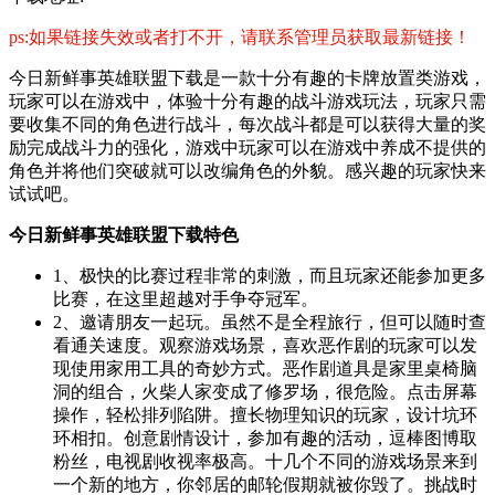
ps:如果链接失效或者打不开，请联系管理员获取最新链接！
今日新鲜事英雄联盟下载是一款十分有趣的卡牌放置类游戏，
玩家可以在游戏中，体验十分有趣的战斗游戏玩法，玩家只需
要收集不同的角色进行战斗，每次战斗都是可以获得大量的奖
励完成战斗力的强化，游戏中玩家可以在游戏中养成不提供的
角色并将他们突破就可以改编角色的外貌。感兴趣的玩家快来
试试吧。
今日新鲜事英雄联盟下载特色
1、极快的比赛过程非常的刺激，而且玩家还能参加更多
比赛，在这里超越对手争夺冠军。
2、邀请朋友一起玩。虽然不是全程旅行，但可以随时查
看通关速度。观察游戏场景，喜欢恶作剧的玩家可以发
现使用家用工具的奇妙方式。恶作剧道具是家里桌椅脑
洞的组合，火柴人家变成了修罗场，很危险。点击屏幕
操作，轻松排列陷阱。擅长物理知识的玩家，设计坑环
环相扣。创意剧情设计，参加有趣的活动，逗棒图博取
粉丝，电视剧收视率极高。十几个不同的游戏场景来到
一个新的地方，你邻居的邮轮假期就被你毁了。挑战时