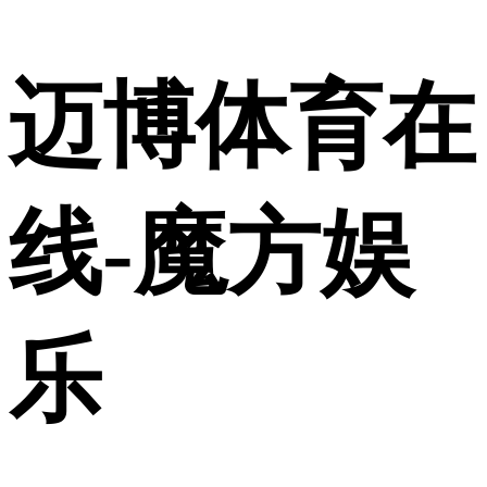
迈博体育在
线-魔方娱
乐