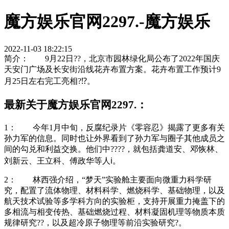
魔方娱乐官网2297.-魔方娱乐
2022-11-03 18:22:15
简介： 9月22日??，北京市园林绿化局公布了2022年国庆
天安门广场及长安街沿线花卉布置方案。花卉布置工作预计9
月25日左右完工亮相?⁉。
最新关于魔方娱乐官网2297.：
1： 今年1月中旬，反腐纪录片《零容忍》揭露了更多有关
孙力军的信息。同时也让外界看到了孙力军与圈子其他成员之
间的勾兑和利益交换。他们中????，就包括龚道安、邓恢林、
刘新云、王立科、傅政华等人ℹ。
2： 林西强介绍，“梦天”实验舱主要面向微重力科学研
究，配置了流体物理、材料科学、燃烧科学、基础物理，以及
航天技术试验等多学科方向的实验柜，支持开展重力掩盖下的
多相流与相变传热、基础燃烧过程、材料凝固机理等物质本质
规律研究??，以及超冷原子物理等前沿实验研究?。