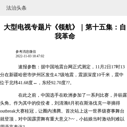
法治头条
大型电视专题片《领航》｜第十五集：自
我革命
参考消息微信
2022-11-03 18:47:02
速报参数：
据中国地震台网正式测定，11月2日17时13
分在新疆哈密市伊州区发生4.7级地震，震源深度10千米，震中
位于北纬41.68度↔，东经92.70度??。
网站地图
在此之前，中国选手在欧洲参加了一系列比赛，并崭露
头角。作为其中的佼佼者，刘清漪8月初在斯洛伐克一举摘得
outbreak大赛桂冠，让圈内沸腾。首次站上这一世界级赛事舞台
就登顶，对中国霹雳舞有重大意义?〰，小姑娘当时激动到难以
用语言表达?。