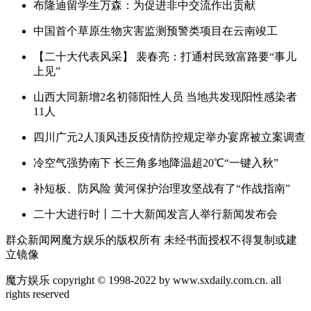
布隆迪留学生万森：为促进非中交流作出贡献
中国首个草原生物灾害监测预警类项目在云南竣工
【二十大代表风采】 裴春亮：打通村民致富路要“事儿
上见”
山西大同新增2名初筛阳性人员 当地共发现阳性感染者
11人
四川广元2人顶风违反疫情防控规定举办宴席被立案调查
冷空气强势南下 长三角多地降温超20℃“一键入秋”
补短板、防风险 黄河保护治理攻坚战有了“作战指南”
二十大进行时丨二十大新闻发言人举行新闻发布会
群众新闻网魔方娱乐的版权所有 未经书面授权不得复制或建
立镜像
魔方娱乐 copyright © 1998-2022 by www.sxdaily.com.cn. all
rights reserved