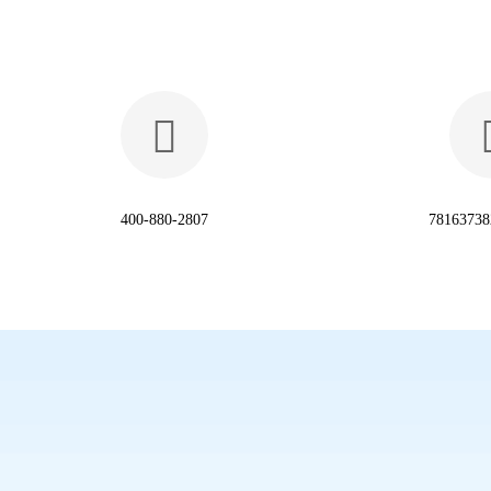

400-880-2807
7816373