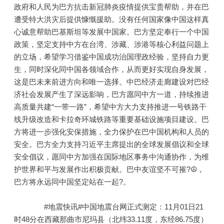
政府和人民为巴方抗击新冠肺炎疫情提供宝贵帮助，并在巴
遭受特大洪灾后提供慷慨援助。没有任何国家像中国这样真
心诚意帮助巴基斯坦等发展中国家。巴方坚定奉行一个中国
政策，坚定支持中方在台湾、涉藏、涉港等核心利益问题上
的立场，希望学习借鉴中国成功治国理政经验，坚持自力更
生，同时深化同中国各领域合作，从而更好实现自身发展，
这是巴未来前进方向和唯一选择。中巴经济走廊建设对巴经
济社会发展产生了深远影响，巴方愿同中方一道，持续推进
高质量共建“一带一路”，希望中方大力支持推进一号铁路干
线升级改造和卡拉奇环城铁路等重要基础设施项目建设。巴
方将进一步强化安保措施，全力保护在巴中国机构和人员的
安全。巴方全力支持习近平主席提出的全球发展倡议和全球
安全倡议，愿同中方加强在国际地区事务中沟通协作，为维
护世界和平与发展作出积极贡献。巴中友谊坚不可摧?☮，
巴方将永远同中国坚定站在一起?。
#地震快讯#中国地震台网正式测定：11月01日21
时48分在西藏那曲市尼玛县（北纬33.11度，东经86.75度）