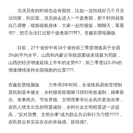
当演员有的时候也会有困扰，比如一连拍戏好几个月没
法回家，到后面，演员就会进入一个疲惫期，那个时间就靠
自己调整，锻炼锻炼身体，大家一起吃顿饭，聊聊天，看看
书?，想尽办法扛过那个疲惫期??⛩?。杏鑫彩票电脑版
目前，27个省份中有16个省份前三季度增速高于全国
3%的平均水平。山西和内蒙古等能源重镇表现最为亮眼，
山西的经济增速延续上半年的走势⛏?，前三季度以5.3%的
增速继续保持全国领跑的位置???。
杏鑫彩票电脑版 力争用3年时间，全省移风易俗管理制
度机制基本健全，乡村婚丧陈规陋习得到有效遏制，婚事新
办、丧事简办、节俭养德、文明理事等社会风尚更加浓厚，
农民人情支出负担明显减轻，乡村社会文明程度进一步提
高，“反对浪费、文明办事”成为群众共识和行为习惯????，
农民群众有实实在在的幸福感、获得感?。