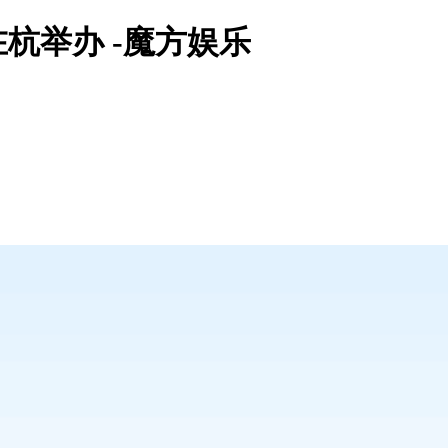
杭举办 -魔方娱乐