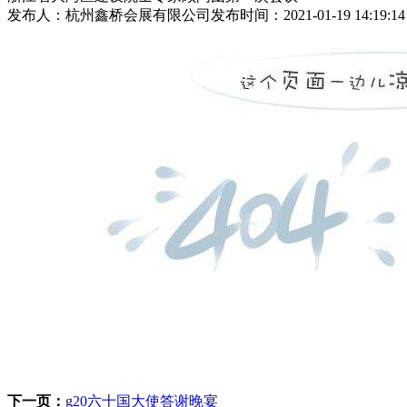
发布人：杭州鑫桥会展有限公司
发布时间：2021-01-19 14:19:14
下一页：
g20六十国大使答谢晚宴