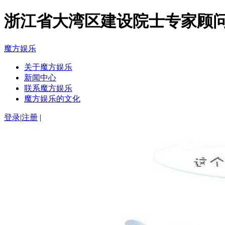
浙江省大湾区建设院士专家顾问
魔方娱乐
关于魔方娱乐
新闻中心
联系魔方娱乐
魔方娱乐的文化
登录
|
注册
|