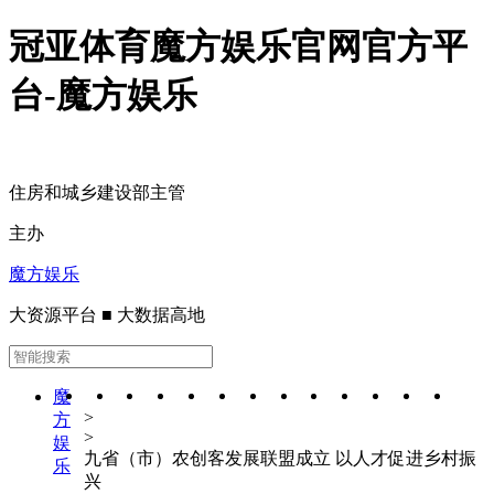
冠亚体育魔方娱乐官网官方平
台-魔方娱乐
住房和城乡建设部主管
主办
魔方娱乐
大资源平台 ■ 大数据高地
魔
>
方
>
娱
九省（市）农创客发展联盟成立 以人才促进乡村振
乐
兴