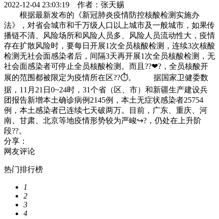
2022-12-04 23:03:19
作者：张天赐
根据最新发布的《新冠肺炎疫情防控核酸检测实施办
法》，对省会城市和千万级人口以上城市及一般城市，如果传
播链不清、风险场所和风险人员多、风险人员流动性大，疫情
存在扩散风险时，要每日开展1次全员核酸检测，连续3次核酸
检测无社会面感染者后，间隔3天再开展1次全员核酸检测，无
社会面感染者可停止全员核酸检测。而且??❤?，全员核酸开
展的范围都被限定为疫情所在区??⏱。 据国家卫健委数
据，11月21日0~24时，31个省（区、市）和新疆生产建设兵
团报告新增本土确诊病例2145例，本土无症状感染者25754
例，本土感染者已连续七天破两万。目前，广东、重庆、河
南、甘肃、北京等地疫情形势较为严峻↪?，仍处在上升阶
段??。
分享：
网友评论
热门排行榜
1
2
3
4