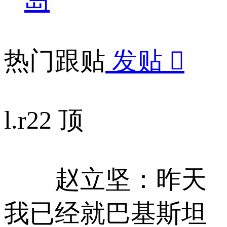
热门跟贴
发贴

l.r
22 顶
赵立坚：昨天
我已经就巴基斯坦