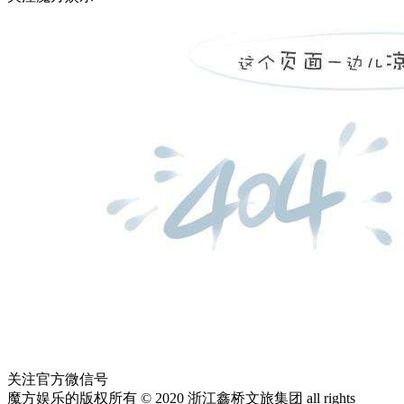
关注官方微信号
魔方娱乐的版权所有 © 2020 浙江鑫桥文旅集团 all rights