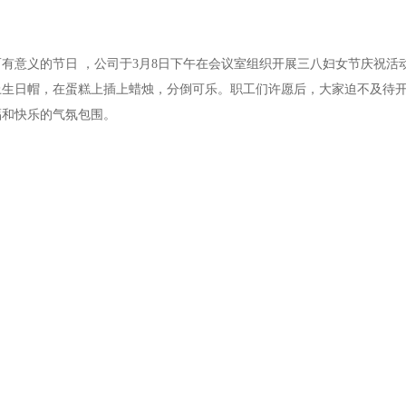
有意义的节日 ，公司于3月8日下午在会议室组织开展三八妇女节庆祝活
上生日帽，在蛋糕上插上蜡烛，分倒可乐。职工们许愿后，大家迫不及待
福和快乐的气氛包围。