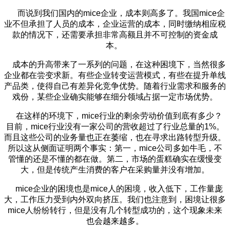
而说到我们国内的mice企业，成本则高多了。我国mice企
业不但承担了人员的成本，企业运营的成本，同时缴纳相应税
款的情况下，还需要承担非常高额且并不可控制的资金成
本。
成本的升高带来了一系列的问题，在这种困境下，当然很多
企业都在尝变求新。有些企业转变运营模式，有些在提升单线
产品类，使得自己有差异化竞争优势。随着行业需求和服务的
戏份，某些企业确实能够在细分领域占据一定市场优势。
在这样的环境下，mice行业的剩余劳动价值到底有多少？
目前，mice行业没有一家公司的营收超过了行业总量的1%。
而且这些公司的业务量也正在萎缩，也在寻求出路转型升级。
所以这从侧面证明两个事实：第一，mice公司多如牛毛，不
管懂的还是不懂的都在做。第二，市场的蛋糕确实在缓慢变
大，但是传统产生消费的客户在采购量并没有增加。
mice企业的困境也是mice人的困境，收入低下，工作量庞
大，工作压力受到内外双向挤压。我们也注意到，困境让很多
mice人纷纷转行，但是没有几个转型成功的，这个现象未来
也会越来越多。