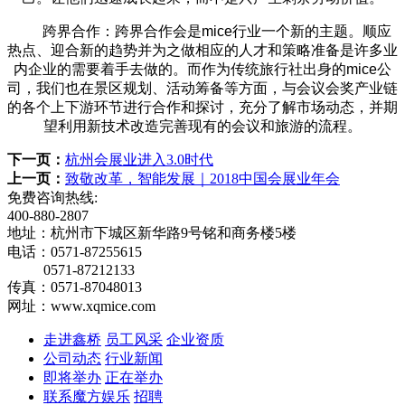
跨界合作：跨界合作会是mice行业一个新的主题。顺应
热点、迎合新的趋势并为之做相应的人才和策略准备是许多业
内企业的需要着手去做的。而作为传统旅行社出身的mice公
司，我们也在景区规划、活动筹备等方面，与会议会奖产业链
的各个上下游环节进行合作和探讨，充分了解市场动态，并期
望利用新技术改造完善现有的会议和旅游的流程。
下一页：
杭州会展业进入3.0时代
上一页：
致敬改革，智能发展｜2018中国会展业年会
免费咨询热线:
400-880-2807
地址：杭州市下城区新华路9号铭和商务楼5楼
电话：0571-87255615
0571-87212133
传真：0571-87048013
网址：www.xqmice.com
走进鑫桥
员工风采
企业资质
公司动态
行业新闻
即将举办
正在举办
联系魔方娱乐
招聘