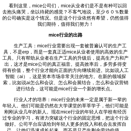
看到这里，mice公司们，mice从业者们是不是有种可以回
去抱头痛哭，坐以待毙的感觉？不客气地说，至少６０％数量
的公司确实是这个情况。但是这个行业依然有希望，仍然值得
我们期待，值得我们努力！
mice行业的出路
生产工具：mice行业需要出现一套被普遍认可的生产工
具，不是erp，而是一套真正适mice从业者使用的高效的生产
工具。只有帮助从业者在生产工具的升级后，提高生产力和产
出，这才是mice公司的真正福音。提高效率后，多劳多得变
得有价值，整个行业才能向正面的方向继续前进。比如说人工
智能（ai），这是资本市场非常关注的地方。在新的领域探
索，比如说ai怎么和会议、怎么和会展结合，怎么和会议营销
进行结合，这可能是mice行业一个新的增长点。
行业人才的培养：mice行业的未来一定是属于新一辈的
年轻人。他们可能是仍然在大学课堂的莘莘学子，他们可能是
刚刚从业几年的新人。现在mice行业的年轻人在学校有经历
过专业的学习，有潜力突破这个行业的固定思维，把这个行业
做好。公司平台应该给到年轻人更多的投入和机会去发挥自
己。让他们迅速成长起来，而不是只产生剩余劳动价值。